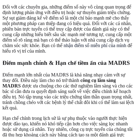
Đối với các chuyên gia, những điểm số này vô cùng quan trọng để
định lượng phản ứng với điều trị hoặc sự thuyên giảm triệu chứng.
Sự sụt giảm đáng kể về điểm số là một chỉ báo mạnh mẽ cho thấy
một phương pháp can thiệp đang có hiệu quả. Đối với các cá nhân,
phiên bản trực tuyến có thể truy cập được của đánh giá này có thể
cung cấp những hiểu biết sâu sắc mạnh mẽ tương tự, cung cấp một
điểm số rõ ràng mà bạn có thể thảo luận với nhà cung cấp dịch vụ
chăm sóc sức khỏe. Bạn có thể
nhận điểm số miễn phí của mình
để
hiểu rõ vị trí của mình.
Điểm mạnh chính & Hạn chế tiềm ẩn của MADRS
Điểm mạnh lớn nhất của MADRS là khả năng nhạy cảm với sự
thay đổi. Điều này làm cho nó trở thành
công cụ lâm sàng
MADRS
được ưa chuộng cho các thử nghiệm lâm sàng và cho các
bác sĩ cần đưa ra quyết định sáng suốt về việc điều chỉnh kế hoạch
điều trị. Nó tập trung vào các triệu chứng tâm thần quan trọng nhất,
tránh chồng chéo với các bệnh lý thể chất đôi khi có thể làm sai lệch
kết quả.
Hạn chế chính trong lịch sử là sự phụ thuộc vào người thực hiện
được đào tạo, khiến nó khó tiếp cận hơn cho việc sàng lọc nhanh
hoặc sử dụng cá nhân. Tuy nhiên, công cụ trực tuyến của chúng tôi
đã thu hẹp khoảng cách này bằng cách tạo ra một đánh giá trực