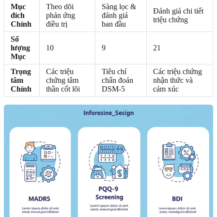
Mục
Theo dõi
Sàng lọc &
Đánh giá chi tiết
đích
phản ứng
đánh giá
triệu chứng
Chính
điều trị
ban đầu
Số
lượng
10
9
21
Mục
Trọng
Các triệu
Tiêu chí
Các triệu chứng
tâm
chứng tâm
chẩn đoán
nhận thức và
Chính
thần cốt lõi
DSM-5
cảm xúc