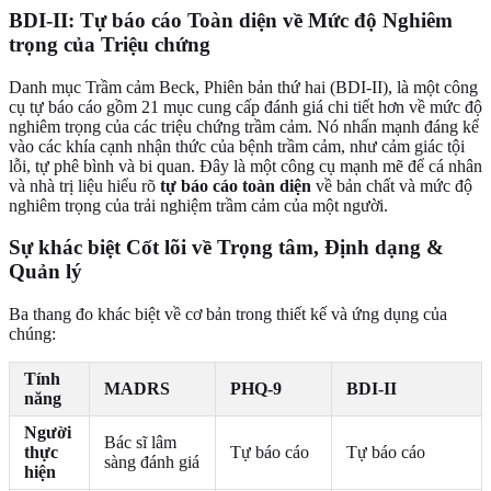
BDI-II: Tự báo cáo Toàn diện về Mức độ Nghiêm
trọng của Triệu chứng
Danh mục Trầm cảm Beck, Phiên bản thứ hai (BDI-II), là một công
cụ tự báo cáo gồm 21 mục cung cấp đánh giá chi tiết hơn về mức độ
nghiêm trọng của các triệu chứng trầm cảm. Nó nhấn mạnh đáng kể
vào các khía cạnh nhận thức của bệnh trầm cảm, như cảm giác tội
lỗi, tự phê bình và bi quan. Đây là một công cụ mạnh mẽ để cá nhân
và nhà trị liệu hiểu rõ
tự báo cáo toàn diện
về bản chất và mức độ
nghiêm trọng của trải nghiệm trầm cảm của một người.
Sự khác biệt Cốt lõi về Trọng tâm, Định dạng &
Quản lý
Ba thang đo khác biệt về cơ bản trong thiết kế và ứng dụng của
chúng:
Tính
MADRS
PHQ-9
BDI-II
năng
Người
Bác sĩ lâm
thực
Tự báo cáo
Tự báo cáo
sàng đánh giá
hiện