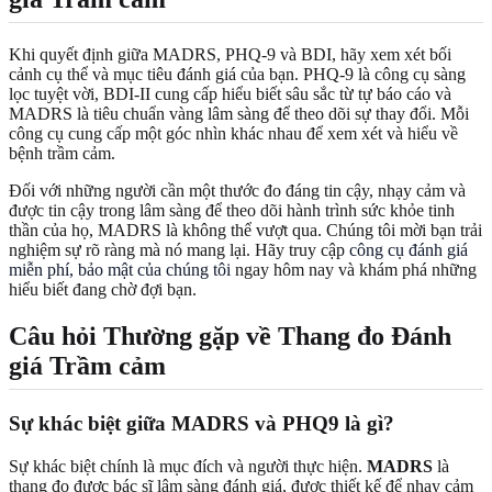
Khi quyết định giữa MADRS, PHQ-9 và BDI, hãy xem xét bối
cảnh cụ thể và mục tiêu đánh giá của bạn. PHQ-9 là công cụ sàng
lọc tuyệt vời, BDI-II cung cấp hiểu biết sâu sắc từ tự báo cáo và
MADRS là tiêu chuẩn vàng lâm sàng để theo dõi sự thay đổi. Mỗi
công cụ cung cấp một góc nhìn khác nhau để xem xét và hiểu về
bệnh trầm cảm.
Đối với những người cần một thước đo đáng tin cậy, nhạy cảm và
được tin cậy trong lâm sàng để theo dõi hành trình sức khỏe tinh
thần của họ, MADRS là không thể vượt qua. Chúng tôi mời bạn trải
nghiệm sự rõ ràng mà nó mang lại. Hãy truy cập
công cụ đánh giá
miễn phí, bảo mật của chúng tôi
ngay hôm nay và khám phá những
hiểu biết đang chờ đợi bạn.
Câu hỏi Thường gặp về Thang đo Đánh
giá Trầm cảm
Sự khác biệt giữa MADRS và PHQ9 là gì?
Sự khác biệt chính là mục đích và người thực hiện.
MADRS
là
thang đo được bác sĩ lâm sàng đánh giá, được thiết kế để nhạy cảm