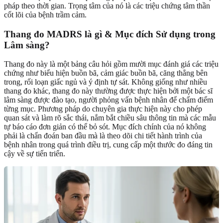
pháp theo thời gian. Trọng tâm của nó là các triệu chứng tâm thần
cốt lõi của bệnh trầm cảm.
Thang đo MADRS là gì & Mục đích Sử dụng trong
Lâm sàng?
Thang đo này là một bảng câu hỏi gồm mười mục đánh giá các triệu
chứng như biểu hiện buồn bã, cảm giác buồn bã, căng thẳng bên
trong, rối loạn giấc ngủ và ý định tự sát. Không giống như nhiều
thang đo khác, thang đo này thường được thực hiện bởi một bác sĩ
lâm sàng được đào tạo, người phỏng vấn bệnh nhân để chấm điểm
từng mục. Phương pháp do chuyên gia thực hiện này cho phép
quan sát và làm rõ sắc thái, nắm bắt chiều sâu thông tin mà các mẫu
tự báo cáo đơn giản có thể bỏ sót. Mục đích chính của nó không
phải là chẩn đoán ban đầu mà là theo dõi chi tiết hành trình của
bệnh nhân trong quá trình điều trị, cung cấp một thước đo đáng tin
cậy về sự tiến triển.