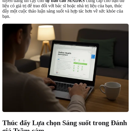
tuyến đáng tin cậy cho
tự báo cáo MADRS
cung cấp cho bạn dữ
liệu có giá trị để trao đổi với bác sĩ hoặc nhà trị liệu của bạn, thúc
đẩy một cuộc thảo luận sáng suốt và hợp tác hơn về sức khỏe của
bạn.
Thúc đẩy Lựa chọn Sáng suốt trong Đánh
giá Trầm cảm