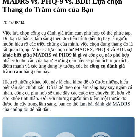
MADRS vs. PHQ-9 vs. BDI: Lựa chọn
Thang đo Trầm cảm của Bạn
2025/08/04
Việc lựa chọn công cụ đánh giá trầm cảm phù hợp có thể phức tạp.
Dù bạn là bác sĩ lâm sàng theo dõi tiến trình điều trị hay là người
muốn hiểu rõ các triệu chứng của mình, việc chọn đúng thang đo là
rất quan trọng. Với các lựa chọn như MADRS, PHQ-9 và BDI,
sự
khác biệt giữa MADRS và PHQ9 là gì
và công cụ nào phù hợp
nhất với nhu cầu của bạn? Hướng dẫn này sẽ phân tích mục đích,
điểm mạnh và các ứng dụng lý tưởng của ba
công cụ đánh giá
trầm cảm
hàng đầu này.
Hiểu rõ những khác biệt này là chìa khóa để có được những hiểu
biết sâu sắc chính xác. Dù là để theo dõi lâm sàng hay suy ngẫm cá
nhân, công cụ phù hợp sẽ thúc đẩy các cuộc trò chuyện tốt hơn về
sức khỏe tinh thần. Đối với những người tìm kiếm một thước đo
được tin cậy trong lâm sàng, bạn có thể
làm bài đánh giá MADRS
của chúng tôi
để bắt đầu.