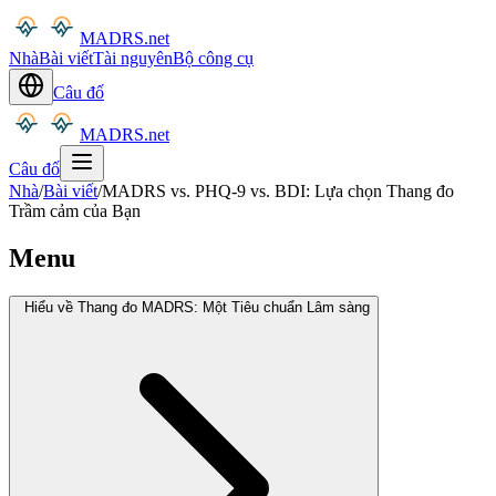
MADRS.net
Nhà
Bài viết
Tài nguyên
Bộ công cụ
Câu đố
MADRS.net
Câu đố
Nhà
/
Bài viết
/
MADRS vs. PHQ-9 vs. BDI: Lựa chọn Thang đo
Trầm cảm của Bạn
Menu
Hiểu về Thang đo MADRS: Một Tiêu chuẩn Lâm sàng