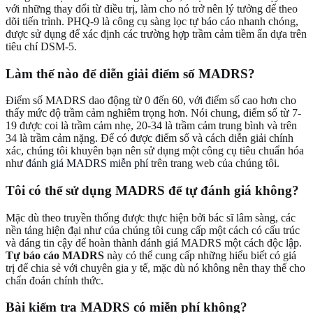
với những thay đổi từ điều trị, làm cho nó trở nên lý tưởng để theo
dõi tiến trình. PHQ-9 là công cụ sàng lọc tự báo cáo nhanh chóng,
được sử dụng để xác định các trường hợp trầm cảm tiềm ẩn dựa trên
tiêu chí DSM-5.
Làm thế nào để diễn giải điểm số MADRS?
Điểm số MADRS dao động từ 0 đến 60, với điểm số cao hơn cho
thấy mức độ trầm cảm nghiêm trọng hơn. Nói chung, điểm số từ 7-
19 được coi là trầm cảm nhẹ, 20-34 là trầm cảm trung bình và trên
34 là trầm cảm nặng. Để có được điểm số và cách diễn giải chính
xác, chúng tôi khuyên bạn nên sử dụng một công cụ tiêu chuẩn hóa
như
đánh giá MADRS miễn phí
trên trang web của chúng tôi.
Tôi có thể sử dụng MADRS để tự đánh giá không?
Mặc dù theo truyền thống được thực hiện bởi bác sĩ lâm sàng, các
nền tảng hiện đại như của chúng tôi cung cấp một cách có cấu trúc
và đáng tin cậy để hoàn thành đánh giá MADRS một cách độc lập.
Tự báo cáo MADRS
này có thể cung cấp những hiểu biết có giá
trị để chia sẻ với chuyên gia y tế, mặc dù nó không nên thay thế cho
chẩn đoán chính thức.
Bài kiểm tra MADRS có miễn phí không?