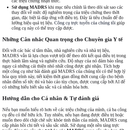
các triệu chứng nhận thức.
Sử dụng MADRS
khi mục tiêu chính là theo dõi sát sao các
thay đổi về mức độ nghiêm trọng của triệu chứng theo thời
gian, đặc biệt là đáp ứng với điều trị. Đây là tiêu chuẩn để đo
lường hiệu quả trị liệu.
Công cụ trực tuyến của chúng tôi
giúp
công cụ này có thể truy cập được.
Những Cân nhắc Quan trọng cho Chuyên gia Y tế
Đối với các bác sĩ tâm thần, nhà nghiên cứu và nhà trị liệu,
MADRS vẫn là lựa chọn vượt trội để theo dõi kết quả điều trị trong
thực hành lâm sàng và nghiên cứu. Độ nhạy của nó đảm bảo rằng
ngay cả những cải thiện nhỏ nhất cũng được ghi nhận. Tích hợp
một công cụ như bài đánh giá MADRS của chúng tôi có thể hợp lý
hóa quy trình này, tiết kiệm thời gian đồng thời cung cấp cho bệnh
nhân điểm số tức thì và báo cáo tùy chọn, được cung cấp bởi AI để
có những hiểu biết sâu sắc và cá nhân hóa hơn.
Hướng dẫn cho Cá nhân & Tự đánh giá
Nếu bạn muốn hiểu rõ hơn về các triệu chứng của mình, cả ba công
cụ đều có thể hữu ích. Tuy nhiên, nếu bạn đang được điều trị hoặc
muốn theo dõi chặt chẽ sức khỏe tinh thần của mình, MADRS cung
cấp phản hồi chi tiết và sâu sắc nhất. Sử dụng một nền tảng trực