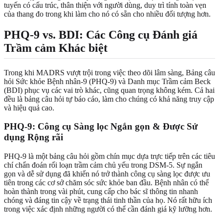
tuyến có cấu trúc, thân thiện với người dùng, duy trì tính toàn vẹn
của thang đo trong khi làm cho nó có sẵn cho nhiều đối tượng hơn.
PHQ-9 vs. BDI: Các Công cụ Đánh giá
Trầm cảm Khác biệt
Trong khi MADRS vượt trội trong việc theo dõi lâm sàng, Bảng câu
hỏi Sức khỏe Bệnh nhân-9 (PHQ-9) và Danh mục Trầm cảm Beck
(BDI) phục vụ các vai trò khác, cũng quan trọng không kém. Cả hai
đều là bảng câu hỏi tự báo cáo, làm cho chúng có khả năng truy cập
và hiệu quả cao.
PHQ-9: Công cụ Sàng lọc Ngắn gọn & Được Sử
dụng Rộng rãi
PHQ-9 là một bảng câu hỏi gồm chín mục dựa trực tiếp trên các tiêu
chí chẩn đoán rối loạn trầm cảm chủ yếu trong DSM-5. Sự ngắn
gọn và dễ sử dụng đã khiến nó trở thành công cụ sàng lọc được ưu
tiên trong các cơ sở chăm sóc sức khỏe ban đầu. Bệnh nhân có thể
hoàn thành trong vài phút, cung cấp cho bác sĩ thông tin nhanh
chóng và đáng tin cậy về trạng thái tinh thần của họ. Nó rất hữu ích
trong việc xác định những người có thể cần đánh giá kỹ lưỡng hơn.