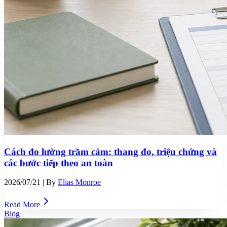
Cách đo lường trầm cảm: thang đo, triệu chứng và
các bước tiếp theo an toàn
2026/07/21
| By
Elias Monroe
Read More
Blog