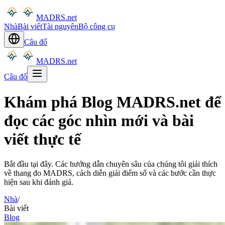
MADRS.net
Nhà
Bài viết
Tài nguyên
Bộ công cụ
Câu đố
MADRS.net
Câu đố
Khám phá Blog MADRS.net để
đọc các góc nhìn mới và bài
viết thực tế
Bắt đầu tại đây. Các hướng dẫn chuyên sâu của chúng tôi giải thích
về thang đo MADRS, cách diễn giải điểm số và các bước cần thực
hiện sau khi đánh giá.
Nhà
/
Bài viết
Blog