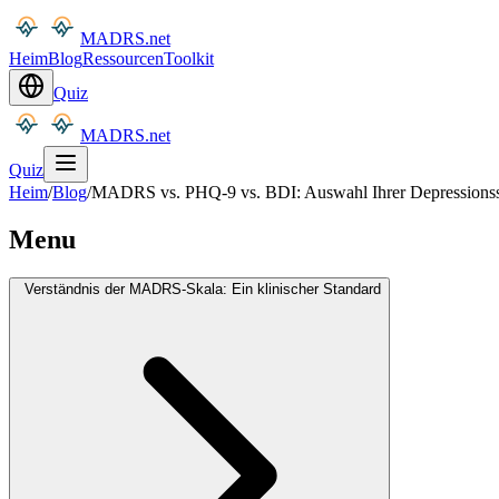
MADRS.net
Heim
Blog
Ressourcen
Toolkit
Quiz
MADRS.net
Quiz
Heim
/
Blog
/
MADRS vs. PHQ-9 vs. BDI: Auswahl Ihrer Depressions
Menu
Verständnis der MADRS-Skala: Ein klinischer Standard