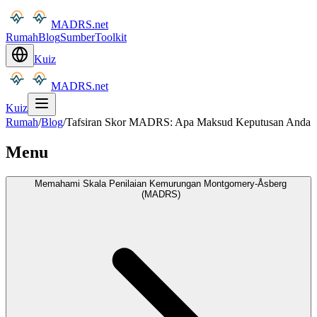
MADRS.net
Rumah
Blog
Sumber
Toolkit
Kuiz
MADRS.net
Kuiz
Rumah
/
Blog
/
Tafsiran Skor MADRS: Apa Maksud Keputusan Anda
Menu
Memahami Skala Penilaian Kemurungan Montgomery-Åsberg
(MADRS)