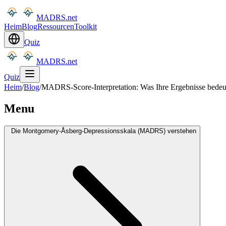
MADRS.net
Heim
Blog
Ressourcen
Toolkit
Quiz
MADRS.net
Quiz
Heim
/
Blog
/
MADRS-Score-Interpretation: Was Ihre Ergebnisse bedeu
Menu
Die Montgomery-Åsberg-Depressionsskala (MADRS) verstehen