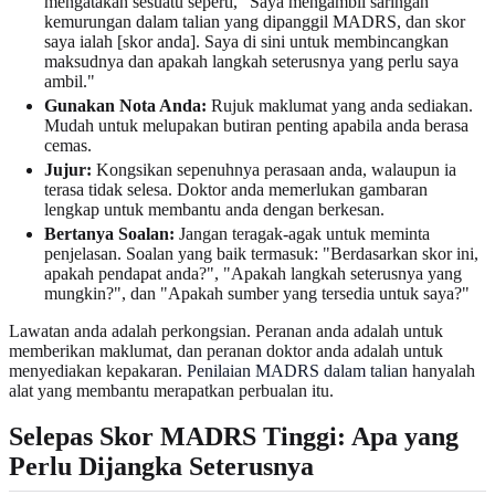
mengatakan sesuatu seperti, "Saya mengambil saringan
kemurungan dalam talian yang dipanggil MADRS, dan skor
saya ialah [skor anda]. Saya di sini untuk membincangkan
maksudnya dan apakah langkah seterusnya yang perlu saya
ambil."
Gunakan Nota Anda:
Rujuk maklumat yang anda sediakan.
Mudah untuk melupakan butiran penting apabila anda berasa
cemas.
Jujur:
Kongsikan sepenuhnya perasaan anda, walaupun ia
terasa tidak selesa. Doktor anda memerlukan gambaran
lengkap untuk membantu anda dengan berkesan.
Bertanya Soalan:
Jangan teragak-agak untuk meminta
penjelasan. Soalan yang baik termasuk: "Berdasarkan skor ini,
apakah pendapat anda?", "Apakah langkah seterusnya yang
mungkin?", dan "Apakah sumber yang tersedia untuk saya?"
Lawatan anda adalah perkongsian. Peranan anda adalah untuk
memberikan maklumat, dan peranan doktor anda adalah untuk
menyediakan kepakaran.
Penilaian MADRS dalam talian
hanyalah
alat yang membantu merapatkan perbualan itu.
Selepas Skor MADRS Tinggi: Apa yang
Perlu Dijangka Seterusnya