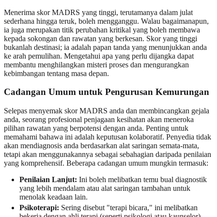
Menerima skor MADRS yang tinggi, terutamanya dalam julat
sederhana hingga teruk, boleh mengganggu. Walau bagaimanapun,
ia juga merupakan titik perubahan kritikal yang boleh membawa
kepada sokongan dan rawatan yang berkesan. Skor yang tinggi
bukanlah destinasi; ia adalah papan tanda yang menunjukkan anda
ke arah pemulihan. Mengetahui apa yang perlu dijangka dapat
membantu menghilangkan misteri proses dan mengurangkan
kebimbangan tentang masa depan.
Cadangan Umum untuk Pengurusan Kemurungan
Selepas menyemak skor MADRS anda dan membincangkan gejala
anda, seorang profesional penjagaan kesihatan akan meneroka
pilihan rawatan yang berpotensi dengan anda. Penting untuk
memahami bahawa ini adalah keputusan kolaboratif. Penyedia tidak
akan mendiagnosis anda berdasarkan alat saringan semata-mata,
tetapi akan menggunakannya sebagai sebahagian daripada penilaian
yang komprehensif. Beberapa cadangan umum mungkin termasuk:
Penilaian Lanjut:
Ini boleh melibatkan temu bual diagnostik
yang lebih mendalam atau alat saringan tambahan untuk
menolak keadaan lain.
Psikoterapi:
Sering disebut "terapi bicara," ini melibatkan
bekerja dengan ahli terapi (seperti psikologi atau kaunselor)