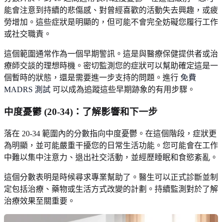
能會注意到持續的悲傷感、對曾經喜歡的活動失去興趣，或疲
勞增加。這些症狀是明顯的，但可能不會完全妨礙您履行工作
或社交職責。
這個範圍通常作為一個早期警訊。這是與醫療保健提供者或治
療師交談的理想時機。密切監測您的症狀可以幫助確定這是一
個暫時的狀態，還是需要進一步支持的問題。進行
免費
MADRS 測試
可以成為追蹤這些早期跡象的有用步驟。
中度憂鬱 (20-34)：了解影響和下一步
落在 20-34 範圍內的分數指向中度憂鬱。在這個階段，症狀更
為明顯，並可能嚴重干擾您的日常生活功能。您可能會在工作
中難以集中注意力、退出社交活動，並經歷睡眠和食慾紊亂。
這個分數表明是時候尋求專業幫助了。醫生可以正式診斷並制
定包括治療、藥物或生活方式改變的計劃。持續監測對於了解
治療效果至關重要。