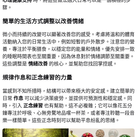
心理健康支持
時，將這些做法融入日常可以是一個積極的步
驟。
簡單的生活方式調整以改善情緒
微小而持續的改變可以顯著改善您的感受。考慮將溫和的體育
活動納入您的日常生活中，例如短暫的戶外散步。注意您的營
養，專注於平衡膳食，以穩定您的能量和情緒。優先安排一致
的睡眠時間表也至關重要，因為休息對於情緒調節至關重要。
這些調整是
情緒改善
的核心，並幫助您找回掌控感。
規律作息和正念練習的力量
當感到不知所措時，結構可以帶來極大的安定感。建立簡單的
日常
作息
可以減少決策疲勞，並提供可預測性和穩定感。同
時，引入
正念練習
也有幫助。這不必複雜；它可以像花五分
鐘專注於呼吸、心無旁騖地品嚐一杯茶，或者專注聆聽一段音
樂一樣簡單。這些正念時刻可以幫助平息紛亂的思緒。