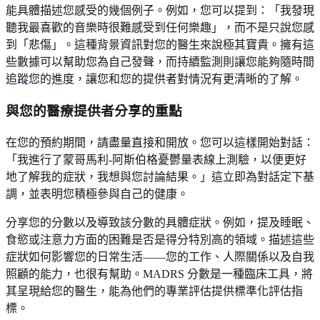
能具體描述您感受的幾個例子。例如，您可以提到：「我發現
聽我最喜歡的音樂時很難感受到任何樂趣」，而不是只說您感
到「悲傷」。這種背景資訊對您的醫生來說極其寶貴。擁有這
些數據可以幫助您為自己發聲，而持續監測則讓您能夠隨時間
追蹤您的進度
，讓您和您的提供者對情況有更清晰的了解。
與您的醫療提供者分享的重點
在您的預約期間，請盡量直接和開放。您可以這樣開始對話：
「我進行了蒙哥馬利-阿斯伯格憂鬱量表線上測驗，以便更好
地了解我的症狀，我想與您討論結果。」這立即為對話定下基
調，並表明您積極參與自己的健康。
分享您的分數以及導致該分數的具體症狀。例如，提及睡眠、
食慾或注意力方面的困難是否是得分特別高的領域。描述這些
症狀如何影響您的日常生活——您的工作、人際關係以及自我
照顧的能力，也很有幫助。MADRS 分數是一種臨床工具，將
其呈現給您的醫生，能為他們的專業評估提供標準化評估指
標。