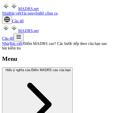
MADRS.net
Nhà
Bài viết
Tài nguyên
Bộ công cụ
Câu đố
MADRS.net
Câu đố
Nhà
/
Bài viết
/
Điểm MADRS cao? Các bước tiếp theo của bạn sau
bài kiểm tra
Menu
Hiểu ý nghĩa của Điểm MADRS cao của bạn