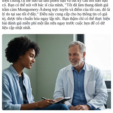
triệu chứng cụ thể nào đã làm phiền bạn và bất kỳ câu hỏi nào bạn
có. Bạn có thể nói với bác sĩ của mình, "Tôi đã làm thang đánh giá
trầm cảm Montgomery-Åsberg trực tuyến và điểm của tôi cao, đó là
lý do tại sao tôi ở đây." Điều này cung cấp cho họ thông tin có giá
trị, được tiêu chuẩn hóa ngay lập tức. Bạn thậm chí có thể
thực hiện
bài đánh giá miễn phí
một lần nữa ngay trước cuộc hẹn để có dữ
liệu cập nhật nhất.