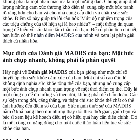
không phải là một nhãn mác mà là một hướng dẫn. Chúng giúp định
lượng những cảm xúc thường khó diễn tả, cung cấp một bức tranh
rõ ràng hơn cho bạn và cho nhà cung cấp dịch vụ chăm sóc sức
khỏe. Điểm số này giúp trả lời câu hỏi: 'Mức độ nghiêm trọng của
các triệu chứng của tôi hiện tại là bao nhiêu?' – một thông tin quan
trọng để hiểu về sức khỏe tâm thần của bạn. Để có phân tích chi tiết,
bạn luôn có thể
nhận điểm MADRS của mình
và xem lại phần giải
thích cá nhân hóa.
Mục đích của Đánh giá MADRS của bạn: Một bức
ảnh chụp nhanh, không phải là phán quyết
Hãy nghĩ về
Đánh giá MADRS
của bạn giống như một chỉ số
huyết áp cho sức khỏe cảm xúc của bạn. Một chỉ số cao đơn lẻ
không định nghĩa sức khỏe tổng thể của bạn, nhưng nó cung cấp
một bức ảnh chụp nhanh quan trọng về một thời điểm cụ thể. Đây là
một công cụ để đo lường và theo dõi, không phải để chẩn đoán. Các
sự kiện trong đời, căng thẳng, và thậm chí sức khỏe thể chất có thể
ảnh hưởng đến điểm số của bạn. Sức mạnh thực sự của MADRS
nằm ở khả năng theo dõi những thay đổi theo thời gian, giúp bạn và
bác sĩ xem liệu kế hoạch điều trị có hiệu quả hay cần điều chỉnh. Đó
là một công cụ năng động cho một cuộc thảo luận liên tục về sức
khỏe của bạn.