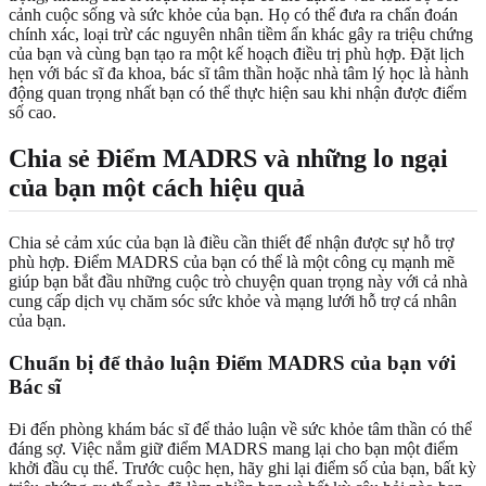
cảnh cuộc sống và sức khỏe của bạn. Họ có thể đưa ra chẩn đoán
chính xác, loại trừ các nguyên nhân tiềm ẩn khác gây ra triệu chứng
của bạn và cùng bạn tạo ra một kế hoạch điều trị phù hợp. Đặt lịch
hẹn với bác sĩ đa khoa, bác sĩ tâm thần hoặc nhà tâm lý học là hành
động quan trọng nhất bạn có thể thực hiện sau khi nhận được điểm
số cao.
Chia sẻ Điểm MADRS và những lo ngại
của bạn một cách hiệu quả
Chia sẻ cảm xúc của bạn là điều cần thiết để nhận được sự hỗ trợ
phù hợp. Điểm MADRS của bạn có thể là một công cụ mạnh mẽ
giúp bạn bắt đầu những cuộc trò chuyện quan trọng này với cả nhà
cung cấp dịch vụ chăm sóc sức khỏe và mạng lưới hỗ trợ cá nhân
của bạn.
Chuẩn bị để thảo luận Điểm MADRS của bạn với
Bác sĩ
Đi đến phòng khám bác sĩ để thảo luận về sức khỏe tâm thần có thể
đáng sợ. Việc nắm giữ điểm MADRS mang lại cho bạn một điểm
khởi đầu cụ thể. Trước cuộc hẹn, hãy ghi lại điểm số của bạn, bất kỳ