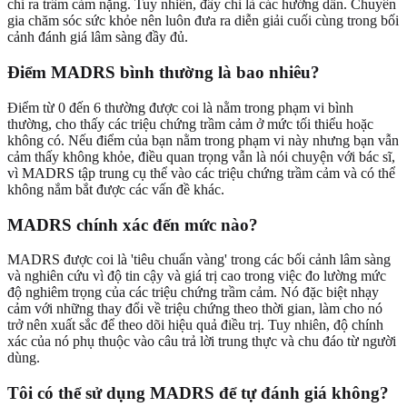
chỉ ra trầm cảm nặng. Tuy nhiên, đây chỉ là các hướng dẫn. Chuyên
gia chăm sóc sức khỏe nên luôn đưa ra diễn giải cuối cùng trong bối
cảnh đánh giá lâm sàng đầy đủ.
Điểm MADRS bình thường là bao nhiêu?
Điểm từ 0 đến 6 thường được coi là nằm trong phạm vi bình
thường, cho thấy các triệu chứng trầm cảm ở mức tối thiểu hoặc
không có. Nếu điểm của bạn nằm trong phạm vi này nhưng bạn vẫn
cảm thấy không khỏe, điều quan trọng vẫn là nói chuyện với bác sĩ,
vì MADRS tập trung cụ thể vào các triệu chứng trầm cảm và có thể
không nắm bắt được các vấn đề khác.
MADRS chính xác đến mức nào?
MADRS được coi là 'tiêu chuẩn vàng' trong các bối cảnh lâm sàng
và nghiên cứu vì độ tin cậy và giá trị cao trong việc đo lường mức
độ nghiêm trọng của các triệu chứng trầm cảm. Nó đặc biệt nhạy
cảm với những thay đổi về triệu chứng theo thời gian, làm cho nó
trở nên xuất sắc để theo dõi hiệu quả điều trị. Tuy nhiên, độ chính
xác của nó phụ thuộc vào câu trả lời trung thực và chu đáo từ người
dùng.
Tôi có thể sử dụng MADRS để tự đánh giá không?