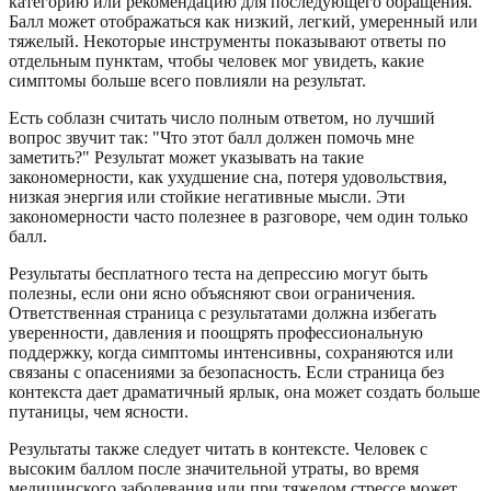
категорию или рекомендацию для последующего обращения.
Балл может отображаться как низкий, легкий, умеренный или
тяжелый. Некоторые инструменты показывают ответы по
отдельным пунктам, чтобы человек мог увидеть, какие
симптомы больше всего повлияли на результат.
Есть соблазн считать число полным ответом, но лучший
вопрос звучит так: "Что этот балл должен помочь мне
заметить?" Результат может указывать на такие
закономерности, как ухудшение сна, потеря удовольствия,
низкая энергия или стойкие негативные мысли. Эти
закономерности часто полезнее в разговоре, чем один только
балл.
Результаты бесплатного теста на депрессию могут быть
полезны, если они ясно объясняют свои ограничения.
Ответственная страница с результатами должна избегать
уверенности, давления и поощрять профессиональную
поддержку, когда симптомы интенсивны, сохраняются или
связаны с опасениями за безопасность. Если страница без
контекста дает драматичный ярлык, она может создать больше
путаницы, чем ясности.
Результаты также следует читать в контексте. Человек с
высоким баллом после значительной утраты, во время
медицинского заболевания или при тяжелом стрессе может