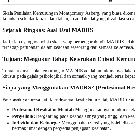
Skala Penilaian Kemurungan Montgomery-Åsberg, yang biasa dikenal
Ia bukan sekadar kuiz dalam talian; ia adalah alat yang divalidasi sec
Sejarah Ringkas: Asal Usul MADRS
Jadi, siapa yang mencipta skala yang berpengaruh ini? MADRS telah 
terhadap perubahan dalam keadaan seseorang dari semasa ke semasa,
Tujuan: Mengukur Tahap Keterukan Episod Kemur
Tujuan utama
skala kemurungan MADRS
adalah untuk menyediakan u
khusus pada gejala psikologikal dan somatik yang menjadi teras ke
Siapa yang Menggunakan MADRS? (Profesional Kesih
Pada asalnya direka untuk profesional kesihatan mental, MADRS kin
Profesional Kesihatan Mental:
Menggunakannya untuk menetapk
Penyelidik:
Bergantung pada keandalannya yang tinggi dan kesah
Individu dan Keluarga:
Menggunakan versi yang boleh diakses,
bermaklumat dengan penyedia penjagaan kesihatan.