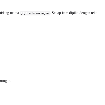
a bidang utama
. Setiap item dipilih dengan teliti
gejala kemurungan
rungan.