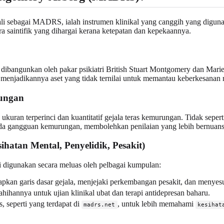
i sebagai MADRS, ialah instrumen klinikal yang canggih yang digunak
ara saintifik yang dihargai kerana ketepatan dan kepekaannya.
dibangunkan oleh pakar psikiatri British Stuart Montgomery dan Marie
 menjadikannya aset yang tidak ternilai untuk memantau keberkesanan
ungan
kuran terperinci dan kuantitatif gejala teras kemurungan. Tidak sepe
pada gangguan kemurungan, membolehkan penilaian yang lebih bernuans
atan Mental, Penyelidik, Pesakit)
i digunakan secara meluas oleh pelbagai kumpulan:
an garis dasar gejala, menjejaki perkembangan pesakit, dan menyesu
ihannya untuk ujian klinikal ubat dan terapi antidepresan baharu.
 seperti yang terdapat di
, untuk lebih memahami
madrs.net
kesihat