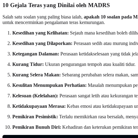
10 Gejala Teras yang Dinilai oleh MADRS
Salah satu soalan yang paling biasa ialah,
apakah 10 soalan pada
untuk mencerminkan pengalaman teras kemurungan.
Kesedihan yang Kelihatan:
Sejauh mana kesedihan boleh diliha
Kesedihan yang Dilaporkan:
Perasaan sedih atau murung indivi
Ketegangan Dalaman:
Perasaan ketidakselesaan yang tidak jel
Kurang Tidur:
Ukuran pengurangan tempoh atau kualiti tidur.
Kurang Selera Makan:
Sebarang perubahan selera makan, sama
Kesulitan Menumpukan Perhatian:
Masalah menumpukan perh
Kelesuan (Kelelahan):
Perasaan sangat letih atau kekurangan t
Ketidakupayaan Merasa:
Kebas emosi atau ketidakupayaan un
Pemikiran Pesimistik:
Terlalu memikirkan rasa bersalah, menya
Pemikiran Bunuh Diri:
Kehadiran dan keterukan pemikiran ten