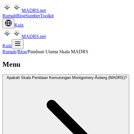
MADRS.net
Rumah
Blog
Sumber
Toolkit
Kuiz
MADRS.net
Kuiz
Rumah
/
Blog
/
Panduan Utama Skala MADRS
Menu
Apakah Skala Penilaian Kemurungan Montgomery-Åsberg (MADRS)?