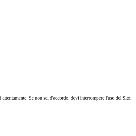
i attentamente. Se non sei d'accordo, devi interrompere l'uso del Sito.