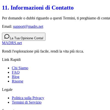
11. Informazioni di Contatto
Per domande o dubbi riguardo a questi Termini, ti preghiamo di contatt
Email:
support@madrs.net
La Tua Opinione Conta!
MADRS.net
Rendi l'esplorazione più facile, rendi la vita più ricca.
Link Rapidi
Chi Siamo
FAQ
Blog
Risorse
Legale
Politica sulla Privacy
Termini di Servizio