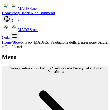
MADRS.net
Home
Blog
Risorse
Kit di strumenti
Quiz
MADRS.net
Quiz
Home
/
Blog
/
Privacy MADRS: Valutazione della Depressione Sicura
e Confidenziale
Menu
Salvaguardare i Tuoi Dati: La Struttura della Privacy della Nostra
Piattaforma