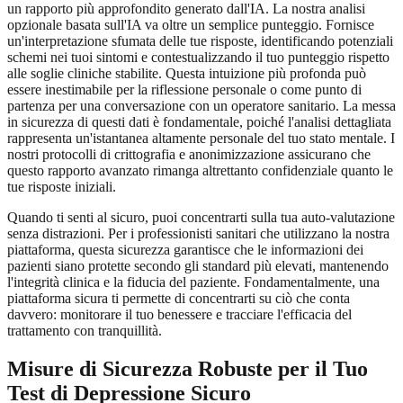
un rapporto più approfondito generato dall'IA. La nostra analisi
opzionale basata sull'IA va oltre un semplice punteggio. Fornisce
un'interpretazione sfumata delle tue risposte, identificando potenziali
schemi nei tuoi sintomi e contestualizzando il tuo punteggio rispetto
alle soglie cliniche stabilite. Questa intuizione più profonda può
essere inestimabile per la riflessione personale o come punto di
partenza per una conversazione con un operatore sanitario. La messa
in sicurezza di questi dati è fondamentale, poiché l'analisi dettagliata
rappresenta un'istantanea altamente personale del tuo stato mentale. I
nostri protocolli di crittografia e anonimizzazione assicurano che
questo rapporto avanzato rimanga altrettanto confidenziale quanto le
tue risposte iniziali.
Quando ti senti al sicuro, puoi concentrarti sulla tua auto-valutazione
senza distrazioni. Per i professionisti sanitari che utilizzano la nostra
piattaforma, questa sicurezza garantisce che le informazioni dei
pazienti siano protette secondo gli standard più elevati, mantenendo
l'integrità clinica e la fiducia del paziente. Fondamentalmente, una
piattaforma sicura ti permette di concentrarti su ciò che conta
davvero: monitorare il tuo benessere e tracciare l'efficacia del
trattamento con tranquillità.
Misure di Sicurezza Robuste per il Tuo
Test di Depressione Sicuro