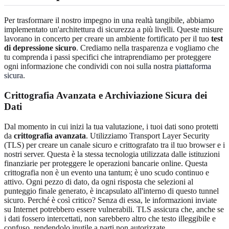
Per trasformare il nostro impegno in una realtà tangibile, abbiamo
implementato un'architettura di sicurezza a più livelli. Queste misure
lavorano in concerto per creare un ambiente fortificato per il tuo
test
di depressione sicuro
. Crediamo nella trasparenza e vogliamo che
tu comprenda i passi specifici che intraprendiamo per proteggere
ogni informazione che condividi con noi sulla nostra
piattaforma
sicura
.
Crittografia Avanzata e Archiviazione Sicura dei
Dati
Dal momento in cui inizi la tua valutazione, i tuoi dati sono protetti
da
crittografia avanzata
. Utilizziamo Transport Layer Security
(TLS) per creare un canale sicuro e crittografato tra il tuo browser e i
nostri server. Questa è la stessa tecnologia utilizzata dalle istituzioni
finanziarie per proteggere le operazioni bancarie online. Questa
crittografia non è un evento una tantum; è uno scudo continuo e
attivo. Ogni pezzo di dato, da ogni risposta che selezioni al
punteggio finale generato, è incapsulato all'interno di questo tunnel
sicuro. Perché è così critico? Senza di essa, le informazioni inviate
su Internet potrebbero essere vulnerabili. TLS assicura che, anche se
i dati fossero intercettati, non sarebbero altro che testo illeggibile e
confuso, rendendolo inutile a parti non autorizzate.