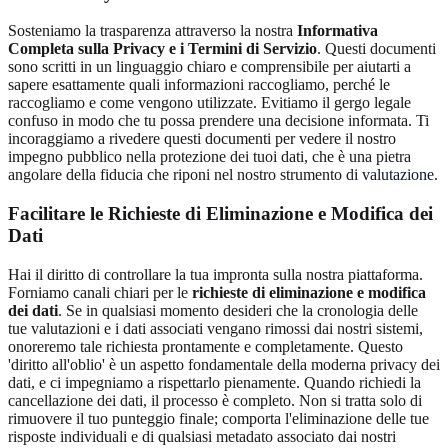
Sosteniamo la trasparenza attraverso la nostra
Informativa
Completa sulla Privacy e i Termini di Servizio
. Questi documenti
sono scritti in un linguaggio chiaro e comprensibile per aiutarti a
sapere esattamente quali informazioni raccogliamo, perché le
raccogliamo e come vengono utilizzate. Evitiamo il gergo legale
confuso in modo che tu possa prendere una decisione informata. Ti
incoraggiamo a rivedere questi documenti per vedere il nostro
impegno pubblico nella protezione dei tuoi dati, che è una pietra
angolare della fiducia che riponi nel nostro strumento di
valutazione
.
Facilitare le Richieste di Eliminazione e Modifica dei
Dati
Hai il diritto di controllare la tua impronta sulla nostra piattaforma.
Forniamo canali chiari per le
richieste di eliminazione e modifica
dei dati
. Se in qualsiasi momento desideri che la cronologia delle
tue valutazioni e i dati associati vengano rimossi dai nostri sistemi,
onoreremo tale richiesta prontamente e completamente. Questo
'diritto all'oblio' è un aspetto fondamentale della moderna privacy dei
dati, e ci impegniamo a rispettarlo pienamente. Quando richiedi la
cancellazione dei dati, il processo è completo. Non si tratta solo di
rimuovere il tuo punteggio finale; comporta l'eliminazione delle tue
risposte individuali e di qualsiasi metadato associato dai nostri