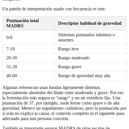
Un patrón de interpretación usado con frecuencia es este:
Puntuación total
Descriptor habitual de gravedad
MADRS
Síntomas puntuados mínimos o
0-6
ausentes
7-19
Rango leve
20-30
Rango moderado
31-39
Rango grave
40-60
Rango de gravedad muy alta
Algunas referencias usan bandas ligeramente distintas,
especialmente alrededor del límite entre moderado y grave. Por eso
la formulación más segura es "rango" y no un veredicto fijo. Una
puntuación de 37, por ejemplo, suele leerse como grave o de alta
gravedad. Merece un seguimiento cuidadoso, pero la puntuación por
sí sola no explica la causa, el contexto completo ni el siguiente paso
adecuado para una persona concreta.
También es importante separar MADRS de otras escalas de