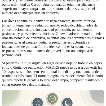
de 0 a 6, y las puntuaciones de los ítems se suman para crear una
puntuación total de 0 a 60. Una puntuación total más alta suele
sugerir una mayor carga actual de síntomas depresivos, pero el
número debe interpretarse en contexto.
Las áreas habituales incluyen tristeza aparente, tristeza referida,
tensión interna, sueño reducido, apetito reducido, dificultades de
concentración, lasitud, incapacidad para sentir, pensamientos
pesimistas y pensamientos suicidas. Un evaluador entrenado puede
usar un formato de entrevista, mientras que las herramientas digitales
pueden guiar al usuario mediante preguntas estructuradas e
indicaciones de puntuación. La idea central es la misma: cada
respuesta representa un ancla de gravedad, no una etiqueta de
personalidad.
Si prefieres un flujo digital en lugar de una hoja de trabajo en papel,
el
flujo digital de puntuación MADRS
puede ayudar a convertir las
10 respuestas de los ítems en un total inmediato y una pantalla de
resultados más clara. El formato digital es especialmente útil cuando
quieres repetir la escala a lo largo del tiempo, comparar resultados o
evitar errores de cálculo manual.