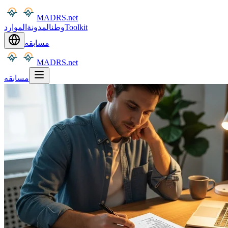
MADRS.net
Toolkit
وطن
المدونة
الموارد
مسابقه
MADRS.net
مسابقه