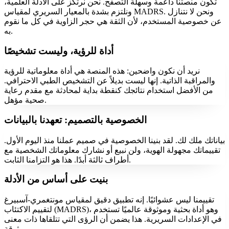
تكون منصتنا داعمة وسهلة التصفح. نحن نرتكز على الأدلة العلمية،
ونلتزم بشدة بالمعيار السريري لمقياس MADRS. ونحن لا نتنازل
عن خصوصية المستخدم، لأن الثقة هي حجر الزاوية في كل ما نقوم
به.
أداة للرؤية، وليست تشخيصًا
نريد أن نكون واضحين: هذه المنصة هي أداة معلوماتية للرؤية
والمراقبة الذاتية. إنها ليست بديلاً عن التشخيص الطبي الاحترافي.
من الأفضل استخدام نتائجك كنقطة بداية لمحادثة مع مقدم رعاية
صحية مؤهل.
الخصوصية بالتصميم: تعهدنا بالبيانات
بياناتك ملك لك. لقد بنينا الخصوصية في صميم عملنا منذ اليوم الأول.
تقييماتك مجهولة الهوية، ولن نبيع أو نشارك معلوماتك الشخصية مع
أطراف ثالثة أبدًا. هذا هو التزامنا الثابت.
بنيت على أساس من الأدلة
تقييمنا ليس عشوائيًا. إنه تطبيق دقيق لمقياس مونتغمري-آسبيرغ
لتقييم الاكتئاب (MADRS)، وهو أداة بحثية وموثوقة عالميًا تستخدم
في الإعدادات السريرية. هذا يضمن أن الرؤى التي تتلقاها ذات معنى
وموثوقة.