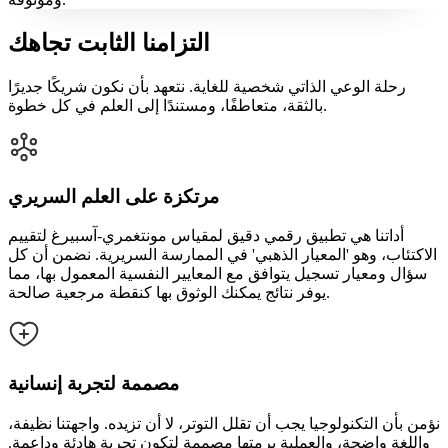
التزامنا الثابت تجاهك
رحلة الوعي الذاتي شخصية للغاية. نتعهد بأن نكون شريكًا جديرًا
بالثقة، متعاطفًا، ومستندًا إلى العلم في كل خطوة.
مرتكزة على العلم السريري
أداتنا هي تطبيق رقمي دقيق لمقياس مونتغمري-آسبيرغ لتقييم
الاكتئاب، وهو 'المعيار الذهبي' في الممارسة السريرية. نضمن أن كل
سؤال ومعيار تسجيل يتوافق مع المعايير النفسية المعمول بها، مما
يوفر نتائج يمكنك الوثوق بها كنقطة مرجعية صالحة.
مصممة لتجربة إنسانية
نؤمن بأن التكنولوجيا يجب أن تقلل التوتر، لا أن تزيده. واجهتنا نظيفة،
واللغة واضحة، والعملية برمتها مصممة لتكون تجربة هادئة وداعمة.