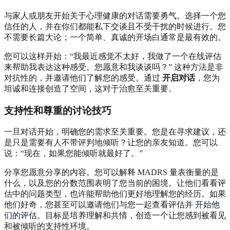
与家人或朋友开始关于心理健康的对话需要勇气。选择一个您
信任的人，并在你们都能私下交谈且不受干扰的时候进行。您
不需要长篇大论；一个简单、真诚的开场白通常是最有效的。
您可以这样开始：“我最近感觉不太好，我做了一个在线评估
来帮助我表达这种感受。您愿意和我谈谈吗？” 这种方法是非
对抗性的，并邀请他们了解您的感受。通过
开启对话
，您为
坦诚和连接创造了空间，这对于治愈至关重要。
支持性和尊重的讨论技巧
一旦对话开始，明确您的需求至关重要。您是在寻求建议，还
是只是需要有人不带评判地倾听？让您的亲友知道。您可以
说：“现在，如果您能倾听就最好了。”
分享您愿意分享的内容。您可以解释 MADRS 量表衡量的是
什么，以及您的分数范围表明了您当前的困境。让他们看看评
估中的问题类型，也许能帮助他们更好地理解您的经历。如果
他们好奇，您甚至可以邀请他们与您一起查看评估并
开始他
们的评估
。目标是培养理解和共情，创造一个让您感到被看见
和被倾听的支持性环境。