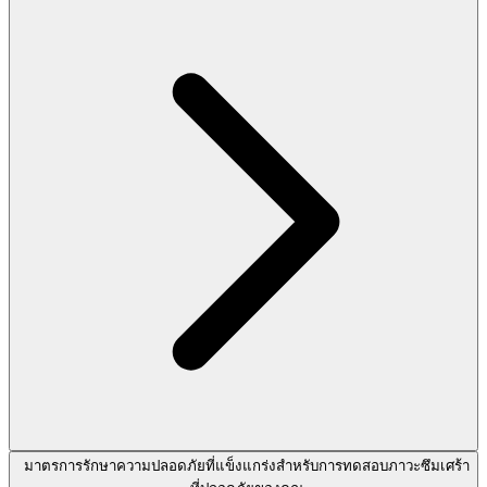
มาตรการรักษาความปลอดภัยที่แข็งแกร่งสำหรับการทดสอบภาวะซึมเศร้า