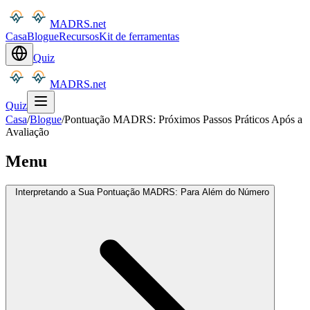
MADRS.net
Casa
Blogue
Recursos
Kit de ferramentas
Quiz
MADRS.net
Quiz
Casa
/
Blogue
/
Pontuação MADRS: Próximos Passos Práticos Após a
Avaliação
Menu
Interpretando a Sua Pontuação MADRS: Para Além do Número