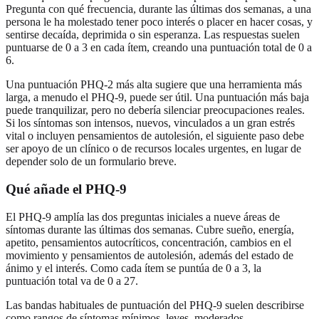
Pregunta con qué frecuencia, durante las últimas dos semanas, a una
persona le ha molestado tener poco interés o placer en hacer cosas, y
sentirse decaída, deprimida o sin esperanza. Las respuestas suelen
puntuarse de 0 a 3 en cada ítem, creando una puntuación total de 0 a
6.
Una puntuación PHQ-2 más alta sugiere que una herramienta más
larga, a menudo el PHQ-9, puede ser útil. Una puntuación más baja
puede tranquilizar, pero no debería silenciar preocupaciones reales.
Si los síntomas son intensos, nuevos, vinculados a un gran estrés
vital o incluyen pensamientos de autolesión, el siguiente paso debe
ser apoyo de un clínico o de recursos locales urgentes, en lugar de
depender solo de un formulario breve.
Qué añade el PHQ-9
El PHQ-9 amplía las dos preguntas iniciales a nueve áreas de
síntomas durante las últimas dos semanas. Cubre sueño, energía,
apetito, pensamientos autocríticos, concentración, cambios en el
movimiento y pensamientos de autolesión, además del estado de
ánimo y el interés. Como cada ítem se puntúa de 0 a 3, la
puntuación total va de 0 a 27.
Las bandas habituales de puntuación del PHQ-9 suelen describirse
como rangos de síntomas mínimos, leves, moderados,