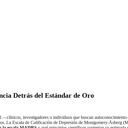
ncia Detrás del Estándar de Oro
l —clínicos, investigadores o individuos que buscan autoconocimiento— 
sólidos. La Escala de Calificación de Depresión de Montgomery-Åsber
es la escala MADRS
y qué principios científicos sustentan su estimada