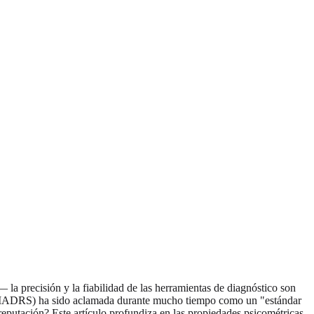
la precisión y la fiabilidad de las herramientas de diagnóstico son
g (MADRS) ha sido aclamada durante mucho tiempo como un "estándar
 reputación? Este artículo profundiza en las propiedades psicométricas