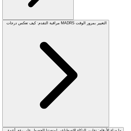
مراقبة التقدم: كيف تعكس درجات MADRS التغيير بمرور الوقت
ما وراء الأرقام: تقارير الذكاء الاصطناعي لمنصتنا للحصول على رؤى أعمق