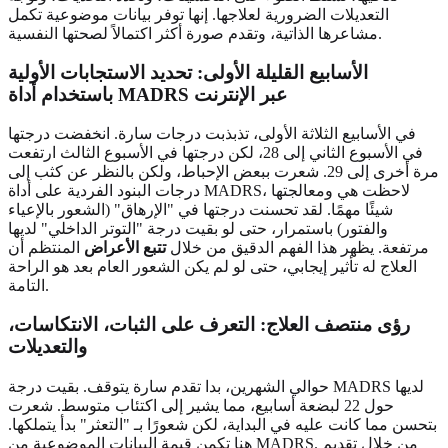
التعديلات الضرورية لعلاجها. إنها توفر بيانات موضوعية تكمل
مشاعرها الذاتية، وتقدم صورة أكثر اكتمالاً لصحتها النفسية.
الأسابيع القليلة الأولى: تحديد الاستجابات الأولية
باستخدام أداة MADRS عبر الإنترنت
في الأسابيع الثلاثة الأولى، تذبذبت درجات سارة. انخفضت درجتها
في الأسبوع الثاني إلى 28، لكن درجتها في الأسبوع الثالث ارتفعت
مرة أخرى إلى 29. شعرت ببعض الإحباط، ولكن بالنظر عن كثب إلى
درجات البنود الفردية على أداة MADRS، لاحظت هي ومعالجتها
شيئًا مهمًا. لقد تحسنت درجتها في "الإرهاق" (الشعور بالإعياء
والفتور) باستمرار، حتى لو بقيت درجة "التوتر الداخلي" لديها
مرتفعة. يظهر هذا الفهم الدقيق من خلال
تتبع الأعراض
المنتظم أن
العلاج له تأثير إيجابي، حتى لو لم يكن الشعور العام بعد هو الراحة
التامة.
رؤى منتصف العلاج: التعرف على الثبات، الانتكاسات،
والتعديلات
حوالي الشهرين، بدا تقدم سارة يتوقف. بقيت درجة MADRS لديها
حول 22 لبضعة أسابيع، مما يشير إلى اكتئاب متوسط. شعرت
بتحسن مما كانت عليه في البداية، لكن شعورًا بـ "التعثر" بدأ يتملكها.
هنا تكمن قيمة البيانات الموضوعية من MADRS. من خلال تقديم