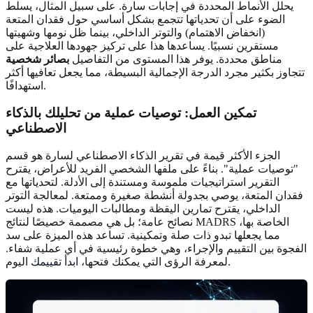
يحلل الأنماط المحددة في إجابات سارة. على سبيل المثال، يسلط
الضوء على أن تحدياتها تتجمع بشكل أساسي حول فقدان المتعة
(انخفاض الاهتمام) والتوتر الداخلي، بينما ظل نومها وشهيتها
مستقرين نسبيًا. يساعدها هذا على تركيز جهودها العلاجية على
مناطق محددة. يوفر هذا المستوى من التفاصيل
بصائر شخصية
تتجاوز بكثير مجرد الدرجة الإجمالية البسيطة، مما يجعل تعافيها أكثر
استهدافًا.
تمكين العمل: توصيات عملية من تحليلك بالذكاء
الاصطناعي
الجزء الأكثر قيمة في تقرير الذكاء الاصطناعي لسارة هو قسم
"توصيات عملية". بناءً على ملفها الشخصي الفريد للأعراض، يقترح
التقرير استراتيجيات ملموسة ومستندة إلى الأدلة. لتحدياتها مع
فقدان المتعة، يوصي بجدولة أنشطة صغيرة وممتعة. لمعالجة التوتر
الداخلي، يقترح تمارين اليقظة ومطالبات اليوميات. هذه ليست
نصائح عامة؛ بل هي مصممة خصيصًا لنتائج MADRS الخاصة بها،
مما يجعلها تبدو ذات صلة وتمكينية. تساعد هذه الميزة على سد
الفجوة بين التقييم والإجراء، وهي خطوة رئيسية في أي عملية شفاء.
اليوم.
لمعرفة الرؤى التي يمكنك فتحها،
ابدأ تقييمك