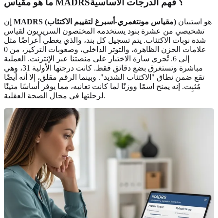
ما هو مقياس MADRS؟ فهم الدرجات الأساسية
هو استبيان
MADRS (مقياس مونتغمري-أسبرغ لتقييم الاكتئاب)
إن
تشخيصي من عشرة بنود يستخدمه المختصون السريريون لقياس
شدة نوبات الاكتئاب. يتم تسجيل كل بند، والذي يغطي أعراضًا مثل
علامات الحزن الظاهرة، والتوتر الداخلي، وصعوبات التركيز، من 0
إلى 6. تُجري سارة الاختبار على منصتنا عبر الإنترنت. العملية
مباشرة وتستغرق بضع دقائق فقط. كانت درجتها الأولية 31، وهي
تقع ضمن نطاق "الاكتئاب الشديد". وبينما الرقم مقلق، إلا أنه أيضًا
مُثبِت. إنه يمنح اسمًا ووزنًا لما كانت تعانيه، مما يوفر أساسًا متينًا
لرحلتها في مجال الصحة العقلية.