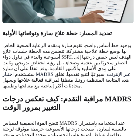
تحديد المسار: خطة علاج سارة وتوقعاتها الأولية
بوجود خط أساس واضح، تقوم سارة ومقدم الرعاية الصحية الخاص
بها بوضع خطة علاجية مشتركة. تتضمن هذه الخطة جلسات علاج
أسبوعية والبدء في تناول دواء SSRI. الهدف ليس خفض درجتها إلى
الصفر سحريًا بين عشية وضحاها، بل رؤية انخفاض تدريجي وثابت
على مدى الأسابيع والأشهر القادمة. وقد اتفقا على أن سارة
اختبار MADRS عبر الإنترنت
أسبوعيًا لتتبع تقدمها. تخلق
ستستخدم
هذه المتابعة المنتظمة روتينًا منظمًا لمراقبة
فعالية علاجها
ويسهل
محادثات أكثر إنتاجية مع معالجها وطبيبها.
مراقبة التقدم: كيف تعكس درجات MADRS
التغيير بمرور الوقت
تتضح القوة الحقيقية لمقياس MADRS عند استخدامه باستمرار.
بالنسبة لسارة، أصبحت درجاتها الأسبوعية خريطة موثوقة لرحلة
تعافيها، تسلط الضوء على التحسينات، وتحدد التحديات، وتوجه