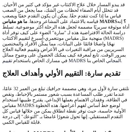
قد يبدو المسار خلال علاج الاكتئاب غير مؤكد في كثير من الأحيان.
قد تتخلل أيام الصفاء لحظات من الشك، مما يجعل من الصعب
قياس ما إذا كنت تتقدم حقًا. يمكن أن يكون التقدم خفيًا ويصعب
ما هو مقياس MADRS؟
إنه
قياسه بالاعتماد على المشاعر وحدها.
أداة موثوقة سريريًا مصممة لجعل هذه الرحلة أكثر موضوعية. تسلط
دراسة الحالة الافتراضية هذه لـ "سارة" الضوء على كيف توفر أداة
منهجية مثل مقياس مونتغمري-أسبرغ لتقييم الاكتئاب (MADRS)
نهجًا واضحًا قائمًا على البيانات، مما يمكّن الأفراد والمختصين
السريريين من مراقبة التغيرات في الأعراض وتقييم فعالية العلاج
بمرور الوقت. تابع لمعرفة كيف يمكنك الحصول على وضوح مماثل
الخاص بنا.
تقييم MADRS المجاني
في مسارك الخاص باستخدام
تقديم سارة: التقييم الأولي وأهداف العلاج
نلتقي سارة لأول مرة، وهي مصممة جرافيك تبلغ من العمر 32 عامًا،
عندما تقرر طلب المساعدة بسبب شعور مستمر بالإحباط، ونقص
في الطاقة، وفقدان الاهتمام بعملها الإبداعي. يقترح طبيبها استخدام
مقياس MADRS لوضع خط أساس لفهم أعراضها. هذه الخطوة
الأولية حاسمة، حيث توفر نقطة انطلاق يمكن من خلالها قياس كل
التقدم المستقبلي. إنها تحول شعورًا غامضًا بـ "التوعك" إلى درجة
قابلة للقياس الكمي.