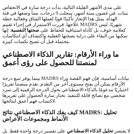
على مدى الأشهر القليلة التالية، بدأت درجة سارة في الانخفاض
بثبات. في غضون ستة أشهر، سجلت 9 درجات، مما وضعها في فئة
الهدأة. يمثل هذا الإنجاز تأكيدًا قويًا لعملها الشاق وفعالية خطة
علاجها. قررت الاستمرار في إجراء تقييم MADRS شهريًا، ليس
كعلامة خوف، بل كأداة استباقية للحفاظ على
صحتها النفسية
. إنها
تمكنها من البقاء على دراية بصحتها العقلية واكتشاف أي انتكاسات
محتملة قبل أن تصبح نكسات كبيرة.
ما وراء الأرقام: تقارير الذكاء الاصطناعي
لمنصتنا للحصول على رؤى أعمق
بينما يوفر تتبع درجة MADRS بيانات أساسية، فإن فهم القصة وراء
الأرقام يمكن أن يفتح مستوى آخر من التقدم. تقدم منصتنا تقريرًا
اختياريًا مدعومًا بالذكاء الاصطناعي يحول الدرجة الرقمية إلى سرد
شخصي مع نصائح قابلة للتنفيذ. تختار سارة الحصول على تقريرها
لاكتساب فهم أعمق لنتائجها.
كيف يفك الذكاء الاصطناعي نتائج MADRS: تحليل
الأنماط ومجموعات الأعراض
لا يقتصر
تحليل الذكاء الاصطناعي
على تفسير درجة واحدة فقط. بل