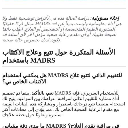
إخلاء مسؤولية:
دراسة الحالة هذه هي لأغراض توضيحية فقط ولا
تمثل فردًا حقيقيًا. MADRS.net هي أداة معلوماتية وليست بديلاً عن
المشورة الطبية المتخصصة أو التشخيص أو العلاج. اطلب دائمًا
نصيحة طبيبك أو أي مقدم رعاية صحية مؤهل آخر لأي أسئلة قد
تكون لديك بخصوص حالة صحية.
الأسئلة المتكررة حول تتبع وعلاج الاكتئاب
باستخدام MADRS
هل يمكنني استخدام MADRS للتقييم الذاتي لتتبع علاج
الاكتئاب الخاص بي؟
نعم، بالتأكيد.
بينما تم تصميم MADRS للاستخدام السريري، فإنه
أداة ممتازة للتقييم الذاتي لمراقبة أعراضك بين المواعيد. يتيح لك
استخدام منصتنا تتبع درجاتك باستمرار ومشاركة هذه البيانات القيمة
مع مقدم الرعاية الصحية الخاص بك، مما يؤدي إلى محادثات أكثر
استنارة وتعاونًا حول خطة علاجك.
ما مدى دقة مقياس MADRS في مراقبة تقدم العلاج؟