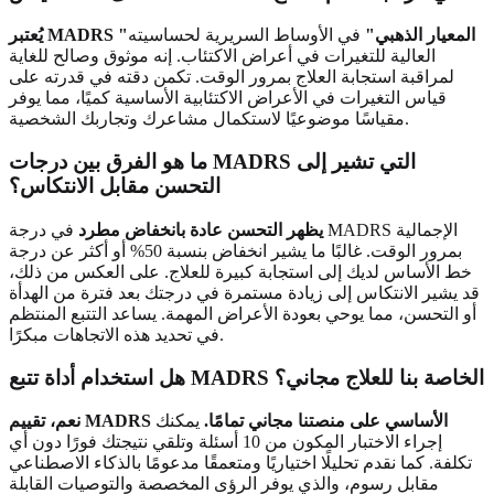
يُعتبر MADRS "المعيار الذهبي"
في الأوساط السريرية لحساسيته
العالية للتغيرات في أعراض الاكتئاب. إنه موثوق وصالح للغاية
لمراقبة استجابة العلاج بمرور الوقت. تكمن دقته في قدرته على
قياس التغيرات في الأعراض الاكتئابية الأساسية كميًا، مما يوفر
مقياسًا موضوعيًا لاستكمال مشاعرك وتجاربك الشخصية.
ما هو الفرق بين درجات MADRS التي تشير إلى
التحسن مقابل الانتكاس؟
يظهر التحسن عادة بانخفاض مطرد
في درجة MADRS الإجمالية
بمرور الوقت. غالبًا ما يشير انخفاض بنسبة 50% أو أكثر عن درجة
خط الأساس لديك إلى استجابة كبيرة للعلاج. على العكس من ذلك،
قد يشير الانتكاس إلى زيادة مستمرة في درجتك بعد فترة من الهدأة
أو التحسن، مما يوحي بعودة الأعراض المهمة. يساعد التتبع المنتظم
في تحديد هذه الاتجاهات مبكرًا.
هل استخدام أداة تتبع MADRS الخاصة بنا للعلاج مجاني؟
نعم، تقييم MADRS الأساسي على منصتنا مجاني تمامًا.
يمكنك
إجراء الاختبار المكون من 10 أسئلة وتلقي نتيجتك فورًا دون أي
تكلفة. كما نقدم تحليلًا اختياريًا ومتعمقًا مدعومًا بالذكاء الاصطناعي
مقابل رسوم، والذي يوفر الرؤى المخصصة والتوصيات القابلة