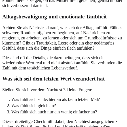
können bereits zeigen, ob das Muster breit gefächert, gemischt oder
sich verbessernd darstellt.
Alltagsbewältigung und emotionale Taubheit
Achten Sie als Nächstes darauf, wie sich der Alltag anfühlt. Fällt es
schwerer, Routineaufgaben zu beginnen, auf Nachrichten zu
reagieren, zu arbeiten, zu lernen oder sich um Grundbedürfnisse zu
kümmern? Gibt es Traurigkeit, Leere oder ein eher gedämpftes
Gefühl, dass sich die Dinge einfach flach anfühlen?
Dies sind oft die Details, die dazu beitragen, dass sich ein
wiederholter Wert real und nicht abstrakt anfühlt. Sie verbinden die
Zahl mit dem tatsächlichen Lebensverlauf.
Was sich seit dem letzten Wert verändert hat
Stellen Sie sich vor dem Nachtest 3 kleine Fragen:
Was fühlt sich schlechter an als beim letzten Mal?
Was fühlt sich gleich an?
Was fühlt sich auch nur ein wenig einfacher an?
Dieser dreiteilige Check hilft dabei, den Nachtest ausgeglichen zu
halten. Er lässt Raum für Leid und Fortschritt gleichermaßen.